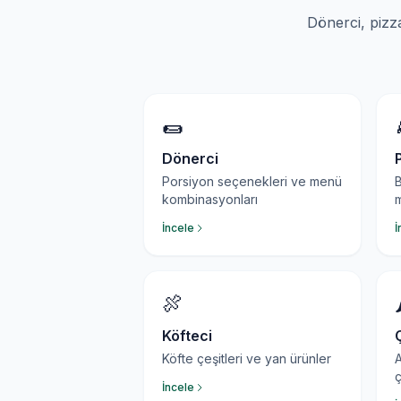
Dönerci, pizza
🌯
Dönerci
Porsiyon seçenekleri ve menü
B
kombinasyonları
İncele
İ
🍖

Köfteci
Köfte çeşitleri ve yan ürünler
A
ç
İncele