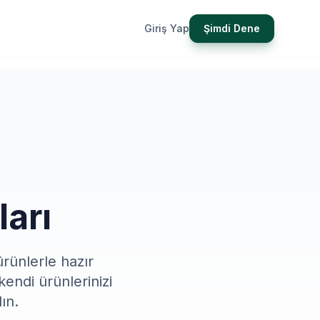
Giriş Yap
Şimdi Dene
arı
ürünlerle hazır
endi ürünlerinizi
ın.