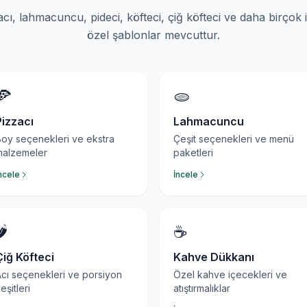
cı, lahmacuncu, pideci, köfteci, çiğ köfteci ve daha birçok iş
özel şablonlar mevcuttur.
🍕
🫓
Pizzacı
Lahmacuncu
oy seçenekleri ve ekstra
Çeşit seçenekleri ve menü
malzemeler
paketleri
ncele
İncele
️
☕
Çiğ Köfteci
Kahve Dükkanı
cı seçenekleri ve porsiyon
Özel kahve içecekleri ve
eşitleri
atıştırmalıklar