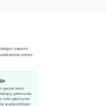
ategori yapısını
e odaklanma imkanı
uğu
pinin gerçek menü
. Kebapçı şablonunda
r; kafe şablonunda
lar gruplandırılmıştır.