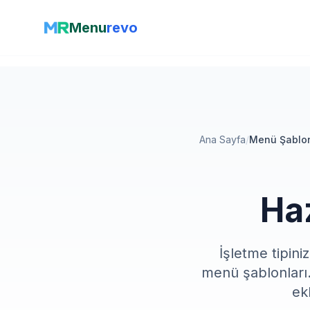
Menu
revo
Ana Sayfa
/
Menü Şablon
Ha
İşletme tipini
menü şablonları.
ek