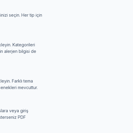
izi seçin. Her tip için
eyin. Kategorileri
n alerjen bilgisi de
eyin. Farklı tema
çenekleri mevcuttur.
lara veya giriş
İsterseniz PDF