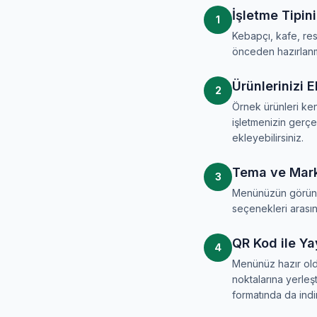
İşletme Tipini
1
Kebapçı, kafe, rest
önceden hazırlanmı
Ürünlerinizi 
2
Örnek ürünleri ken
işletmenizin gerçe
ekleyebilirsiniz.
Tema ve Mark
3
Menünüzün görünümü
seçenekleri arasın
QR Kod ile Ya
4
Menünüz hazır old
noktalarına yerleş
formatında da indir