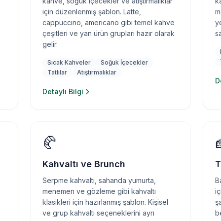
kahve, soğuk içecekler ve atıştırmalıklar
k
için düzenlenmiş şablon. Latte,
m
cappuccino, americano gibi temel kahve
y
çeşitleri ve yan ürün grupları hazır olarak
sa
gelir.
Sıcak Kahveler
Soğuk İçecekler
Tatlılar
Atıştırmalıklar
D
Detaylı Bilgi
🥐
Kahvaltı ve Brunch
T
Serpme kahvaltı, sahanda yumurta,
B
menemen ve gözleme gibi kahvaltı
i
klasikleri için hazırlanmış şablon. Kişisel
ş
ve grup kahvaltı seçeneklerini ayrı
be