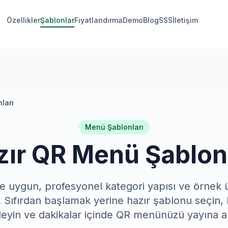
Özellikler
Şablonlar
Fiyatlandırma
Demo
Blog
SSS
İletişim
ları
Menü Şablonları
zır QR Menü Şablonl
ze uygun, profesyonel kategori yapısı ve örnek 
 Sıfırdan başlamak yerine hazır şablonu seçin, k
leyin ve dakikalar içinde QR menünüzü yayına al