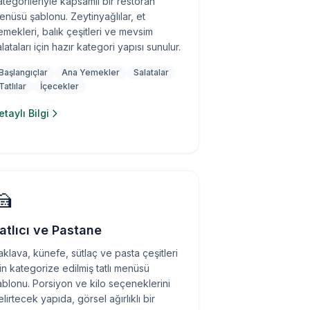
ategorileriyle kapsamlı bir restoran
enüsü şablonu. Zeytinyağlılar, et
emekleri, balık çeşitleri ve mevsim
lataları için hazır kategori yapısı sunulur.
Başlangıçlar
Ana Yemekler
Salatalar
Tatlılar
İçecekler
etaylı Bilgi
🍰
atlıcı ve Pastane
aklava, künefe, sütlaç ve pasta çeşitleri
çin kategorize edilmiş tatlı menüsü
ablonu. Porsiyon ve kilo seçeneklerini
lirtecek yapıda, görsel ağırlıklı bir