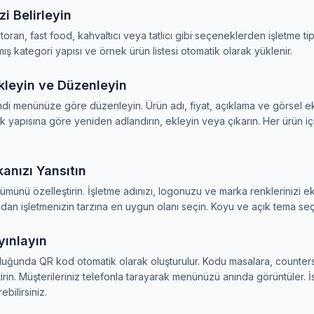
zi Belirleyin
oran, fast food, kahvaltıcı veya tatlıcı gibi seçeneklerden işletme tipin
ş kategori yapısı ve örnek ürün listesi otomatik olarak yüklenir.
Ekleyin ve Düzenleyin
di menünüze göre düzenleyin. Ürün adı, fiyat, açıklama ve görsel ekl
k yapısına göre yeniden adlandırın, ekleyin veya çıkarın. Her ürün içi
anızı Yansıtın
nü özelleştirin. İşletme adınızı, logonuzu ve marka renklerinizi ekl
dan işletmenizin tarzına en uygun olanı seçin. Koyu ve açık tema se
yınlayın
uğunda QR kod otomatik olarak oluşturulur. Kodu masalara, counters
tirin. Müşterileriniz telefonla tarayarak menünüzü anında görüntüler. 
ebilirsiniz.