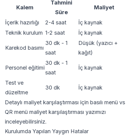
Tahmini
Kalem
Maliyet
Süre
İçerik hazırlığı
2-4 saat
İç kaynak
Teknik kurulum
1-2 saat
İç kaynak
30 dk - 1
Düşük (yazıcı +
Karekod basımı
saat
kağıt)
30 dk - 1
Personel eğitimi
İç kaynak
saat
Test ve
30 dk
İç kaynak
düzeltme
Detaylı maliyet karşılaştırması için
basılı menü vs
QR menü maliyet karşılaştırması
yazımızı
inceleyebilirsiniz.
Kurulumda Yapılan Yaygın Hatalar