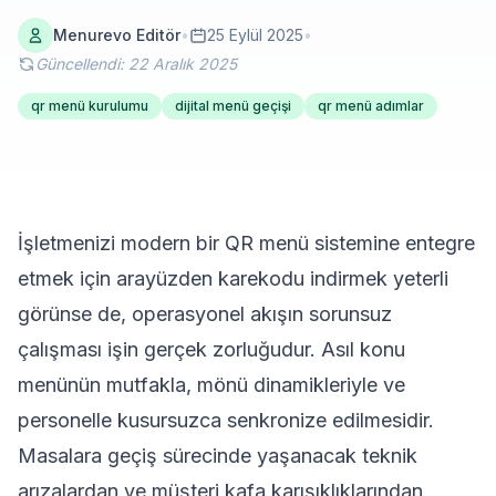
Menurevo Editör
•
25 Eylül 2025
•
Güncellendi: 22 Aralık 2025
qr menü kurulumu
dijital menü geçişi
qr menü adımlar
İşletmenizi modern bir QR menü sistemine entegre
etmek için arayüzden karekodu indirmek yeterli
görünse de, operasyonel akışın sorunsuz
çalışması işin gerçek zorluğudur. Asıl konu
menünün mutfakla, mönü dinamikleriyle ve
personelle kusursuzca senkronize edilmesidir.
Masalara geçiş sürecinde yaşanacak teknik
arızalardan ve müşteri kafa karışıklıklarından