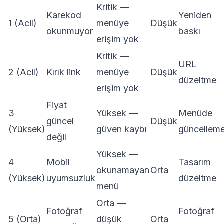
Kritik —
Karekod
Yeniden
1 (Acil)
menüye
Düşük
okunmuyor
baskı
erişim yok
Kritik —
URL
2 (Acil)
Kırık link
menüye
Düşük
düzeltme
erişim yok
Fiyat
3
Yüksek —
Menüde
güncel
Düşük
(Yüksek)
güven kaybı
güncellem
değil
Yüksek —
4
Mobil
Tasarım
okunamayan
Orta
(Yüksek)
uyumsuzluk
düzeltme
menü
Orta —
Fotoğraf
Fotoğraf
5 (Orta)
düşük
Orta